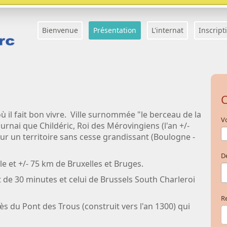
Bienvenue
Présentation
L'internat
Inscript
C
 où il fait bon vivre. Ville surnommée "le berceau de la
Vo
urnai que Childéric, Roi des Mérovingiens (l'an +/-
sur un territoire sans cesse grandissant (Boulogne -
D
lle et +/- 75 km de Bruxelles et Bruges.
t de 30 minutes et celui de Brussels South Charleroi
Re
rès du Pont des Trous (construit vers l'an 1300) qui