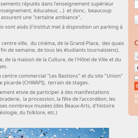
issements réputés dans l'enseignement supérieur
l'enseignement, éducateur, ...) et donc, beaucoup
 y assurent une "certaine ambiance".
 sont aisés (l'institut met à disposition un parking à
C
 centre ville, du cinéma, de la Grand-Place, des quais
fin de semaine, de tous les étudiants tournaisiens).
, de la maison de la Culture, de l'Hôtel de Ville et du
ges.
 centre commercial "Les Bastions" et du site "Union"
e picarde (CHWAPI), terrain de stages.
nement envie de participer à des manifestations
Id
raderie, la procession, la fête de l'accordéon, les
Mo
er ses nombreux musées (des Beaux-Arts, d'histoire
éologie, du folklore, etc.)