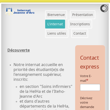
Bienvenue
Présentation
L'internat
Inscriptions
Liens utiles
Contact
Découverte
Contact
Notre internat accueille en
express
priorité des étudiant(e)s de
l'enseignement supérieur,
Votre E-
inscrits:
mail
en section "Soins infirmiers"
de la HelHa et de l'Iteho-
Jeanne d'Arc
Décrivez
et dans d'autres
votre
départements de la HelHa,
demande