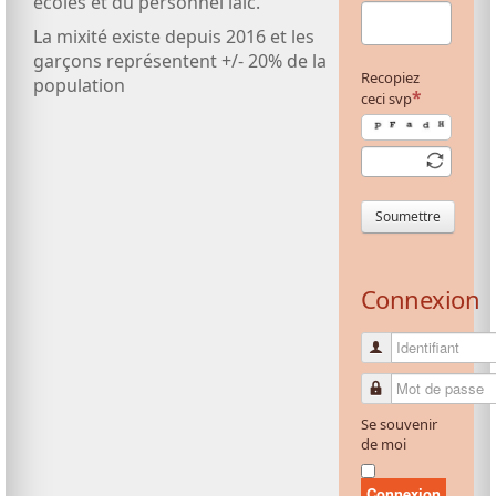
écoles et du personnel laïc.
La mixité existe depuis 2016 et les
garçons représentent +/- 20% de la
Recopiez
population
ceci svp
Soumettre
Connexion
Identifiant
Mot de passe
Se souvenir
de moi
Connexion