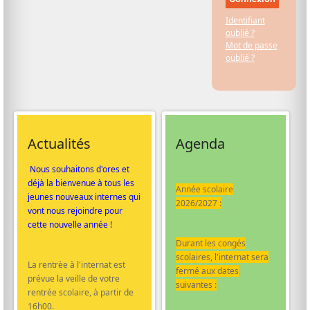
Identifiant
oublié ?
Mot de passe
oublié ?
Actualités
Agenda
Nous souhaitons d'ores et
déjà la bienvenue à tous les
Année scolaire
jeunes nouveaux internes qui
2026/2027 :
vont nous rejoindre pour
cette nouvelle année !
Durant les congés
scolaires, l'internat sera
La rentrèe à l'internat est
fermé aux dates
prévue la veille de votre
suivantes :
rentrée scolaire, à partir de
16h00.