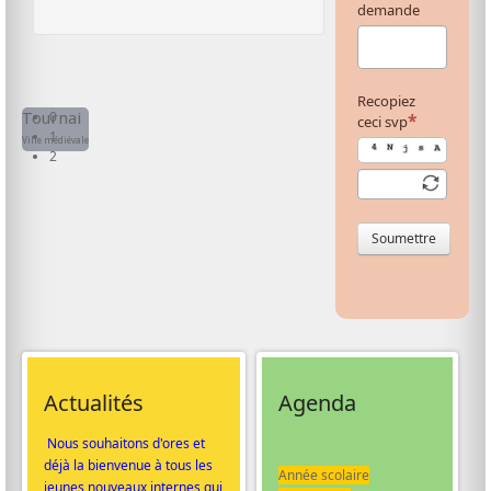
demande
Recopiez
0
Tournai
ceci svp
1
Ville médiévale
2
Soumettre
Actualités
Agenda
Nous souhaitons d'ores et
déjà la bienvenue à tous les
Année scolaire
jeunes nouveaux internes qui