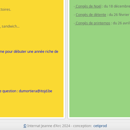
-
Congés de Noël
: du 18 décembre
toires.
-
Congés de détente
: du 26 févrie
-
Congés de printemps
: du 26 avri
, sandwich...
orme pour débuter une année riche de
e question : dumortiera@itojd.be
©
Internat Jeanne d'Arc 2024 - conception:
cetiprod