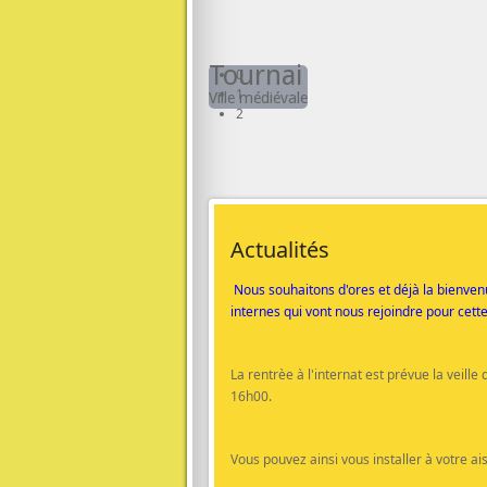
Tournai
0
1
Ville médiévale
2
Actualités
Nous souhaitons d'ores et déjà la bienve
internes qui vont nous rejoindre pour cett
La rentrèe à l'internat est prévue la veille 
16h00.
Vous pouvez ainsi vous installer à votre a